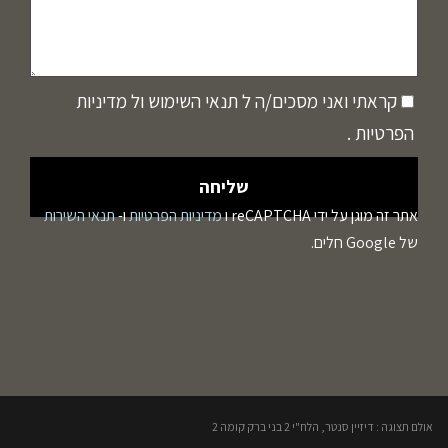
קראתי ואני מסכים/ה ל
תנאי השימוש
ול
מדיניות
הפרטיות
.
אתר זה מוגן על ידי reCAPTCHA ו
מדיניות הפרטיות
ו-
תנאי השירות
של Google חלים.
אולם תצוגה : דיזיין סנטר, הלח"י 2 בני ברק קומה 2​