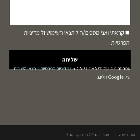
קראתי ואני מסכים/ה ל
תנאי השימוש
ול
מדיניות
הפרטיות
.
אתר זה מוגן על ידי reCAPTCHA ו
מדיניות הפרטיות
ו-
תנאי השירות
של Google חלים.
אולם תצוגה : דיזיין סנטר, הלח"י 2 בני ברק קומה 2​