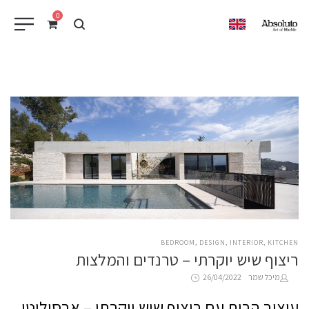
0
EN
POSTED
BEDROOM
DESIGN
INTERIOR
KITCHEN
ריצוף שיש יוקרתי – טרנדים והמלצות
IN
Posted
by
מיכל שמר
26/04/2022
on
עיצוב הבית עם ריצוף שיש יוקרתי – אבסולוטו