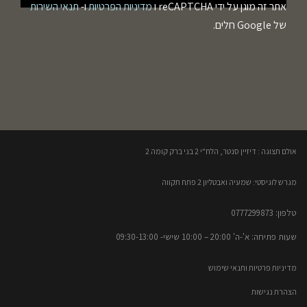
אתר זה מוגן על ידי reCAPTCHA ו
מדיניות הפרטיות
ו-
תנאי השירות
של Google חלים.
אולם תצוגה : דיזיין סנטר, הלח"י 2 בני ברק קומה 2​
מגרש לוגיסטי: שמעיה ואבטליון 2 פתח תקווה
טלפון: 0777299873​
שעות פתיחה: א'-ה' 20:00 – 10:00​​ שישי- 09:30-13:00
מדיניות פרטיות ותנאי שימוש
הצהרת נגישות