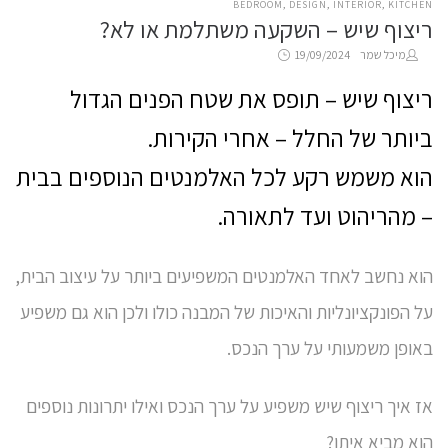
POSTED
BEDROOM
DESIGN
INTERIOR
KITCHEN
ריצוף שיש – השקעה משתלמת או לא?
IN
Posted
by
מיכל שמר
19/09/2024
on
ריצוף שיש – תופס את שטח הפנים הגדול
ביותר של החלל – אחרי הקירות.
הוא משמש רקע לכל האלמנטים הנוספים בבית
– מהריהוט ועד לתאורה.
הוא נחשב לאחד האלמנטים המשפיעים ביותר על עיצוב הבית,
על הפונקציונליות והאיכות של המבנה כולו ולכן הוא גם משפיע
באופן משמעותי על ערך הנכס.
אז איך ריצוף שיש משפיע על ערך הנכס ואילו יתרונות נוספים
הוא מביא איתו?