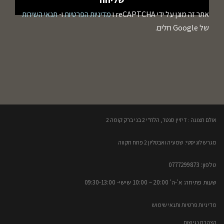
אתר זה מוגן על ידי reCAPTCHA ו
מדיניות הפרטיות
ו-
תנאי השירות
של Google חלים.
אולם תצוגה : דיזיין סנטר, הלח"י 2 בני ברק קומה 2​
מגרש לוגיסטי: שמעיה ואבטליון 2 פתח תקווה
טלפון: 0777299873​
שעות פתיחה: א'-ה' 20:00 – 10:00​​ שישי- 09:30-13:00
מדיניות פרטיות ותנאי שימוש
הצהרת נגישות