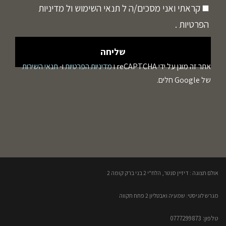
קראתי ואני מסכים/ה ל
תנאי השימוש
ול
מדיניות
הפרטיות
.
אתר זה מוגן על ידי reCAPTCHA ו
מדיניות הפרטיות
ו-
תנאי השירות
של Google חלים.
אולם תצוגה : דיזיין סנטר, הלח"י 2 בני ברק קומה 2​
מגרש לוגיסטי: שמעיה ואבטליון 2 פתח תקווה
טלפון: 0777299873​