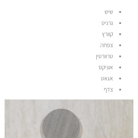
שיש
גרניט
קוורץ
צפחה
טרוורטין
אוניקס
אגאט
צדף