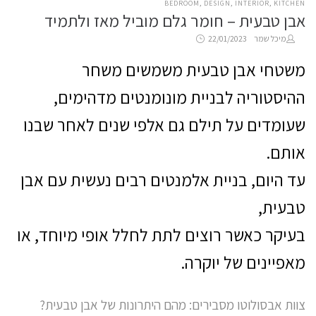
POSTED
BEDROOM
DESIGN
INTERIOR
KITCHEN
אבן טבעית – חומר גלם מוביל מאז ולתמיד
IN
Posted
by
מיכל שמר
22/01/2023
on
משטחי אבן טבעית משמשים משחר
ההיסטוריה לבניית מונומנטים מדהימים,
שעומדים על תילם גם אלפי שנים לאחר שבנו
אותם.
עד היום, בניית אלמנטים רבים נעשית עם אבן
טבעית,
בעיקר כאשר רוצים לתת לחלל אופי מיוחד, או
מאפיינים של יוקרה.
צוות אבסולוטו מסבירים: מהם היתרונות של אבן טבעית?