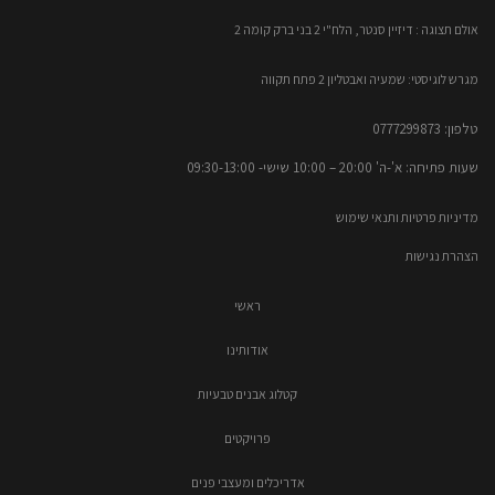
אולם תצוגה : דיזיין סנטר, הלח"י 2 בני ברק קומה 2​
מגרש לוגיסטי: שמעיה ואבטליון 2 פתח תקווה
טלפון: 0777299873​
שעות פתיחה: א'-ה' 20:00 – 10:00​​ שישי- 09:30-13:00
מדיניות פרטיות ותנאי שימוש
הצהרת נגישות
ראשי
אודותינו
קטלוג אבנים טבעיות
פרויקטים
אדריכלים ומעצבי פנים