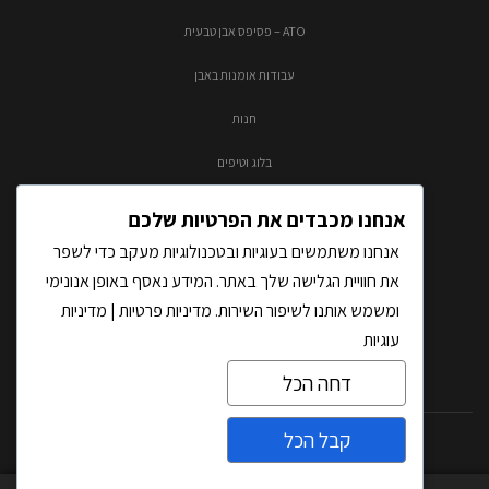
ATO – פסיפס אבן טבעית
עבודות אומנות באבן
חנות
בלוג וטיפים
צור קשר
אנחנו מכבדים את הפרטיות שלכם
אנחנו משתמשים בעוגיות ובטכנולוגיות מעקב כדי לשפר
את חוויית הגלישה שלך באתר. המידע נאסף באופן אנונימי
ומשמש אותנו לשיפור השירות.
מדיניות פרטיות
|
מדיניות
עוגיות
דחה הכל
קבל הכל
כל הזכויות שמורות לאבסולוטו בע"מ |
בניית אתרים
על-ידי THM
צרו קשר